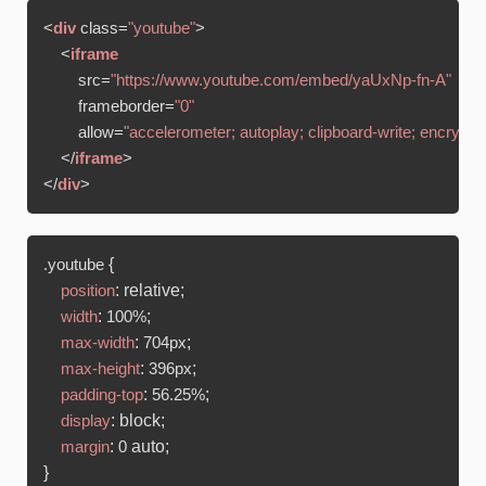
<
div
class
=
"youtube"
>
<
iframe
src
=
"https://www.youtube.com/embed/yaUxNp-fn-A"
frameborder
=
"0"
allow
=
"accelerometer; autoplay; clipboard-write; encrypte
</
iframe
>
</
div
>
 {

.youtube
: relative;

position
: 
;

width
100%
: 
;

max-width
704px
: 
;

max-height
396px
: 
;

padding-top
56.25%
: block;

display
: 
 auto;

margin
0