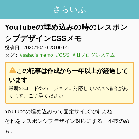
さらいふ
YouTubeの埋め込みの時のレスポン
シブデザインCSSメモ
投稿日 :
2020/10/10 23:00:05
タグ :
#
salad's memo
#
CSS
#
旧ブログシステム
warning
この記事は作成から一年以上が経過して
います
最新のコードやバージョンに対応していない場合があ
ります。ご了承ください。
YouTubeの埋め込みって固定サイズですよね。
それをレスポンシブデザイン対応にする、小技のめ
も。