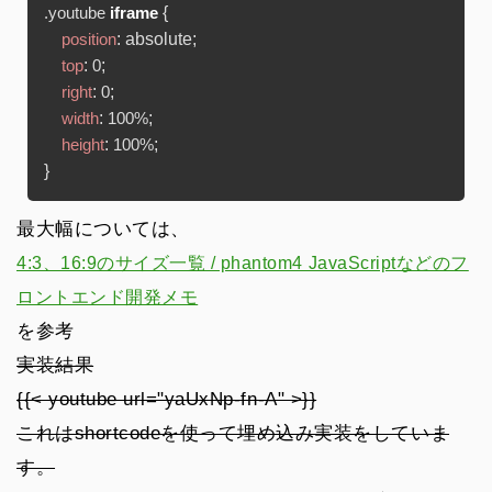
 {

.youtube
iframe
: absolute;

position
: 
;

top
0
: 
;

right
0
: 
;

width
100%
: 
;

height
100%
最大幅については、
4:3、16:9のサイズ一覧 / phantom4 JavaScriptなどのフ
ロントエンド開発メモ
を参考
実装結果
{{< youtube url="yaUxNp-fn-A" >}}
これはshortcodeを使って埋め込み実装をしていま
す。