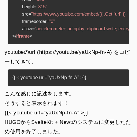
height
=
"315"
src
=
"https://www.youtube.com/embed/{{ .Get `url` }}"
frameborder
=
"0"
allow
=
"accelerometer; autoplay; clipboard-write; encrypte
</
iframe
>
youtubeのurl (https://youtu.be/yaUxNp-fn-A) をコピ
ーしてきて、
こんな感じに記述をします。
そうすると表示されます！
{{< youtube url="yaUxNp-fn-A" >}}
HUGOからSvelteKit + Newtのシステムに変更したた
め使用を終了しました。