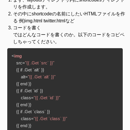
リを作成します。
その中にshortcodeの名前にしたいHTMLファイルを作
る 例)img.html twitter.htmlなど
コードを書く
ではどんなコードを書くのか。以下のコードをコピペ
しちゃってください。
<
img
src
=
"{{ .Get `src` }}"
    {{ 
if
.Get
 `
alt
` }}

alt
=
"{{ .Get `alt` }}"
    {{ 
end
 }}

    {{ 
if
.Get
 `
id
` }}

class
=
"{{ .Get `id` }}"
    {{ 
end
 }}

    {{ 
if
.Get
 `
class
` }}

class
=
"{{ .Get `class` }}"
    {{ 
end
 }}
