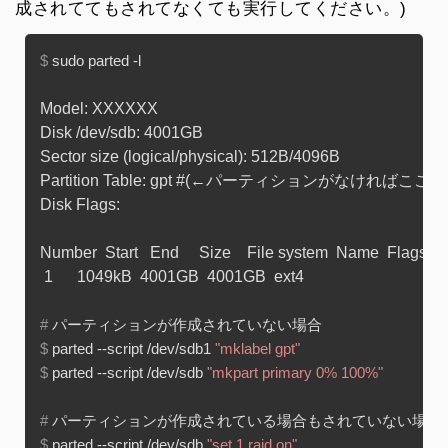
成されててもされてなくても実行してください。)
$ 
sudo parted -l
Model: XXXXXX

Disk /dev/sdb: 4001GB

Sector size (logical/physical): 512B/4096B

Partition Table: gpt #(←パーティションがなければここが
Disk Flags: 

Number  Start   End     Size    File system  Name  Flags

# 
パーティションが作成されていない場合
$ 
parted --script /dev/sdb1 
"mklabel gpt"
$ 
parted --script /dev/sdb 
"mkpart primary 0% 100%"
# 
パーティションが作成されている場合もされていない場合
$ 
parted --script /dev/sdb 
"set 1 raid on"