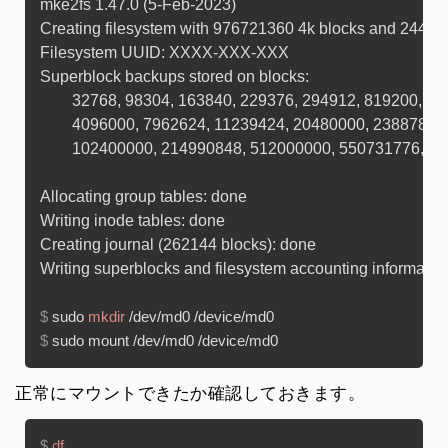
mke2fs 1.47.0 (5-Feb-2023)

Creating filesystem with 976721360 4k blocks and 24418
Filesystem UUID: XXXX-XXX-XXX

Superblock backups stored on blocks: 

	32768, 98304, 163840, 229376, 294912, 819200, 884736, 1605632, 2654208, 

	4096000, 7962624, 11239424, 20480000, 23887872, 71663616, 78675968, 

	102400000, 214990848, 512000000, 550731776, 644972544

Allocating group tables: done

Writing inode tables: done

Creating journal (262144 blocks): done

$ 
sudo 
mkdir
 /dev/md0 /device/md0
$ 
sudo mount /dev/md0 /device/md0
正常にマウントできたか確認しておきます。
$ 
df