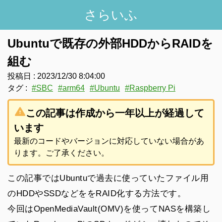
さらいふ
Ubuntuで既存の外部HDDからRAIDを
組む
投稿日 :
2023/12/30 8:04:00
タグ :
#
SBC
#
arm64
#
Ubuntu
#
Raspberry Pi
warning
この記事は作成から一年以上が経過して
います
最新のコードやバージョンに対応していない場合があ
ります。ご了承ください。
この記事ではUbuntuで過去に使っていたファイル用
のHDDやSSDなどををRAID化する方法です。
今回はOpenMediaVault(OMV)を使ってNASを構築し