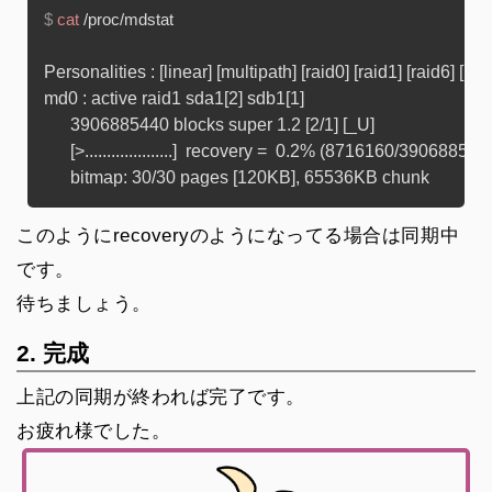
$ 
cat
 /proc/mdstat
Personalities : [linear] [multipath] [raid0] [raid1] [raid6] [raid
md0 : active raid1 sda1[2] sdb1[1]

      3906885440 blocks super 1.2 [2/1] [_U]

      [>....................]  recovery =  0.2% (8716160/3906
このようにrecoveryのようになってる場合は同期中
です。
待ちましょう。
2. 完成
上記の同期が終われば完了です。
お疲れ様でした。