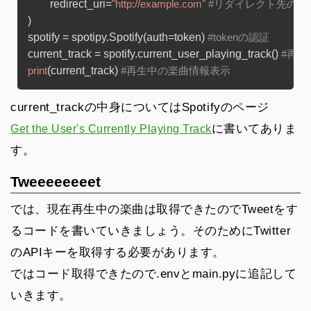
	redirect_uri=
"http://example.com"
#リダイレクト先のU
)

spotify = spotipy.Spotify(auth=token) 
#tokenの認証
current_track = spotify.current_user_playing_track() 
#再
(current_track) 
print
#再生中の楽曲情報表示
current_track
の中身についてはSpotifyのページ
に書いてありま
Get the User's Currently Playing Track
す。
Tweeeeeeeet
では、現在再生中の楽曲は取得できたのでTweetをす
るコードを書いていきましょう。そのためにTwitter
のAPIキーを取得する必要があります。
ではコード取得できたので.envとmain.pyに追記して
いきます。