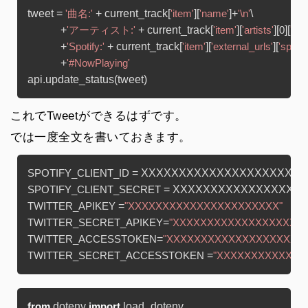
tweet = 
 + current_track[
][
]+
\

'曲名:'
'item'
'name'
'\n'
            +
 + current_track[
][
][
][
'アーティスト:'
'item'
'artists'
0
'na
            +
 + current_track[
][
][
'Spotify:'
'item'
'external_urls'
'spotif
            +
'#NowPlaying'
これでTweetができるはずです。
では一度全文を書いておきます。
SPOTIFY_CLIENT_ID
SPOTIFY_CLIENT_SECRET
 =
TWITTER_APIKEY
"XXXXXXXXXXXXXXXXXXXXXX"
=
TWITTER_SECRET_APIKEY
"XXXXXXXXXXXXXXXXXXXX
=
TWITTER_ACCESSTOKEN
"XXXXXXXXXXXXXXXXXXXXX
 =
TWITTER_SECRET_ACCESSTOKEN
"XXXXXXXXXXXXX
 dotenv 
from
import