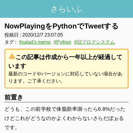
さらいふ
NowPlayingをPythonでTweetする
投稿日 :
2020/12/7 23:07:05
タグ :
#
salad's memo
#
Python
#
旧ブログシステム
warning
この記事は作成から一年以上が経過して
います
最新のコードやバージョンに対応していない場合があ
ります。ご了承ください。
前置き
どうも、この前学校で体脂肪率測ったら6.8%だった
けどこれがどうなのかよくわからないさらだぼぉる
です。