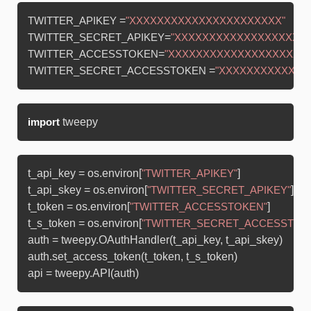
 =
TWITTER_APIKEY
"XXXXXXXXXXXXXXXXXXXXXX"
=
TWITTER_SECRET_APIKEY
"XXXXXXXXXXXXXXXXXXXX
=
TWITTER_ACCESSTOKEN
"XXXXXXXXXXXXXXXXXXXXX
 =
TWITTER_SECRET_ACCESSTOKEN
"XXXXXXXXXXXXX
import
t_api_key = os.environ[
]

"TWITTER_APIKEY"
t_api_skey = os.environ[
]

"TWITTER_SECRET_APIKEY"
t_token = os.environ[
]

"TWITTER_ACCESSTOKEN"
t_s_token = os.environ[
"TWITTER_SECRET_ACCESSTOK
auth = tweepy.OAuthHandler(t_api_key, t_api_skey)

auth.set_access_token(t_token, t_s_token)
