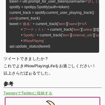
token = util.prompt_for_user_token(username=
"詳しくは↓"
spotify = spotipy.Spotify(auth=token)

(current_track)

print
tweet = 
 + current_track[
][
]+
\

'曲名:'
'item'
'name'
'\n'
            +
 + current_track[
][
][
][
'アーティスト:'
'item'
'artists'
0
'na
            +
 + current_track[
][
][
'Spotify:'
'item'
'external_urls'
'spotif
            +
'#NowPlaying'
ツイートできましたか？
これでよき#NowPlayingLifeをお過ごしください！
以上さらだぼぉるでした。
参考
TweepyでTwitterに投稿する