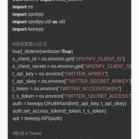
import
import
 spotipy.util 
import
as
 tweepy

import
#環境変数の設定
load_dotenv(verbose=
)

True
s_client_id = os.environ.get(
)

"SPOTIFY_CLIENT_ID"
s_client_secret = os.environ.get(
"SPOTIFY_CLIENT_SECR
t_api_key = os.environ[
]

"TWITTER_APIKEY"
t_api_skey = os.environ[
]

"TWITTER_SECRET_APIKEY"
t_token = os.environ[
]

"TWITTER_ACCESSTOKEN"
t_s_token = os.environ[
"TWITTER_SECRET_ACCESSTOK
auth = tweepy.OAuthHandler(t_api_key, t_api_skey)

auth.set_access_token(t_token, t_s_token)

api = tweepy.API(auth)

#取得＆Tweet