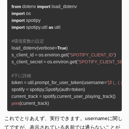
 dotenv 
from
import
import
import
 spotipy.util 
 util

import
as
#環境変数の設定
load_dotenv(verbose=
)

True
s_client_id = os.environ.get(
)

"SPOTIFY_CLIENT_ID"
s_client_secret = os.environ.get(
"SPOTIFY_CLIENT_SECR
#下に詳細
token = util.prompt_for_user_token(username=
"詳しくは↓"
spotify = spotipy.Spotify(auth=token)

print
これでとりあえず、実行できます。
username
に関し
てですが、表示されている名前では通らないことが