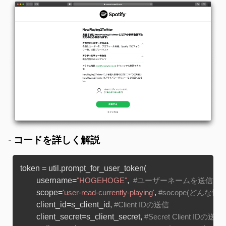
コードを詳しく解説
token = util.prompt_for_user_token(

	username=
,  
"HOGEHOGE"
#ユーザーネームを送信
	scope=
, 
'user-read-currently-playing'
#socope(どんな
	client_id=s_client_id, 
#Client IDの送信
	client_secret=s_client_secret, 
#Secret Client IDの送信